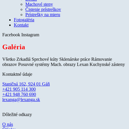
Machové steny
Čistenie prístreškov
Prístrešky na mieru
Fotogaléria
Kontakt
Facebook
Instagram
Galéria
Všetko
Zrkadlá
Sprchové kúty
Sklenárske práce
Rámovanie
obrazov
Posuvné systémy
Mach. obrazy
Lexan
Kuchynské zásteny
Kontaktné údaje
Staničná 162, 924 01 Gáň
+421 905 114 300
+421 948 760 690
lexanga@lexanga.sk
Dôležité odkazy
O nás