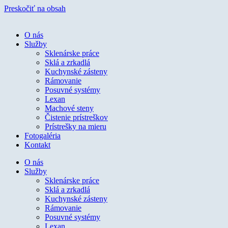
Preskočiť na obsah
O nás
Služby
Sklenárske práce
Sklá a zrkadlá
Kuchynské zásteny
Rámovanie
Posuvné systémy
Lexan
Machové steny
Čistenie prístreškov
Prístrešky na mieru
Fotogaléria
Kontakt
O nás
Služby
Sklenárske práce
Sklá a zrkadlá
Kuchynské zásteny
Rámovanie
Posuvné systémy
Lexan