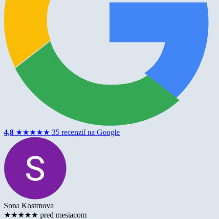
4,8
★
★
★
★
★
35 recenzií na Google
Sona Kostrnova
★
★
★
★
★
pred mesiacom