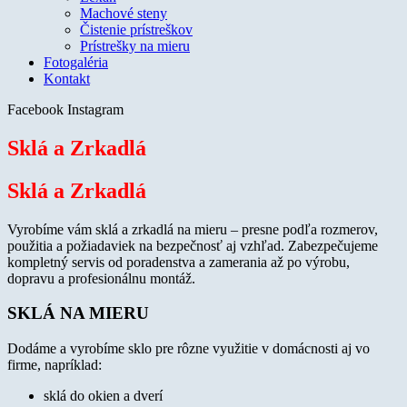
Machové steny
Čistenie prístreškov
Prístrešky na mieru
Fotogaléria
Kontakt
Facebook
Instagram
Sklá a Zrkadlá
Sklá a Zrkadlá
Vyrobíme vám sklá a zrkadlá na mieru – presne podľa rozmerov,
použitia a požiadaviek na bezpečnosť aj vzhľad. Zabezpečujeme
kompletný servis od poradenstva a zamerania až po výrobu,
dopravu a profesionálnu montáž.
SKLÁ NA MIERU
Dodáme a vyrobíme sklo pre rôzne využitie v domácnosti aj vo
firme, napríklad:
sklá do okien a dverí