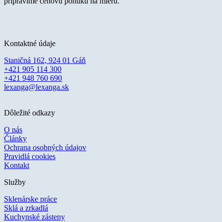
pripravíme cenovú ponuku na mieru.
Kontaktné údaje
Staničná 162, 924 01 Gáň
+421 905 114 300
+421 948 760 690
lexanga@lexanga.sk
Dôležité odkazy
O nás
Články
Ochrana osobných údajov
Pravidlá cookies
Kontakt
Služby
Sklenárske práce
Sklá a zrkadlá
Kuchynské zásteny