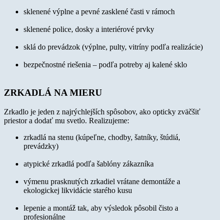
sklenené výplne a pevné zasklené časti v rámoch
sklenené police, dosky a interiérové prvky
sklá do prevádzok (výplne, pulty, vitríny podľa realizácie)
bezpečnostné riešenia – podľa potreby aj kalené sklo
ZRKADLÁ NA MIERU
Zrkadlo je jeden z najrýchlejších spôsobov, ako opticky zväčšiť
priestor a dodať mu svetlo. Realizujeme:
zrkadlá na stenu (kúpeľne, chodby, šatníky, štúdiá,
prevádzky)
atypické zrkadlá podľa šablóny zákazníka
výmenu prasknutých zrkadiel vrátane demontáže a
ekologickej likvidácie starého kusu
lepenie a montáž tak, aby výsledok pôsobil čisto a
profesionálne