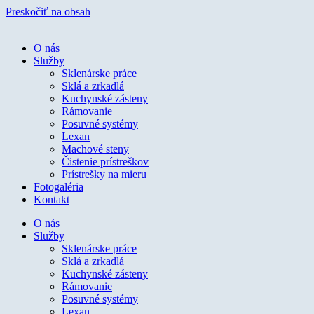
Preskočiť na obsah
O nás
Služby
Sklenárske práce
Sklá a zrkadlá
Kuchynské zásteny
Rámovanie
Posuvné systémy
Lexan
Machové steny
Čistenie prístreškov
Prístrešky na mieru
Fotogaléria
Kontakt
O nás
Služby
Sklenárske práce
Sklá a zrkadlá
Kuchynské zásteny
Rámovanie
Posuvné systémy
Lexan