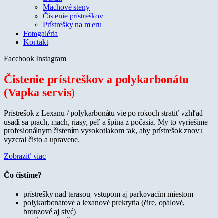
Machové steny
Čistenie prístreškov
Prístrešky na mieru
Fotogaléria
Kontakt
Facebook
Instagram
Čistenie prístreškov a polykarbonátu
(Vapka servis)
Prístrešok z Lexanu / polykarbonátu vie po rokoch stratiť vzhľad –
usadí sa prach, mach, riasy, peľ a špina z počasia. My to vyriešime
profesionálnym čistením vysokotlakom tak, aby prístrešok znovu
vyzeral čisto a upravene.
Zobraziť viac
Čo čistíme?
prístrešky nad terasou, vstupom aj parkovacím miestom
polykarbonátové a lexanové prekrytia (číre, opálové,
bronzové aj sivé)