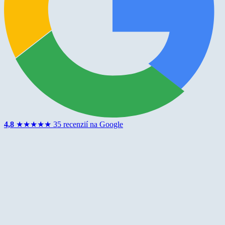
4,8
★
★
★
★
★
35 recenzií na Google