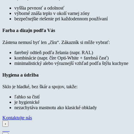
vyššia pevnosť a odolnosť
výborné znáša teplo v okolí varnej zóny
bezpečnejšie riešenie pri každodennom používaní
Farba a dizajn podľa Vás
Zástena nemusí byť len „číra“. Zákazník si môže vybrať:
farebný odtieň podľa želania (napr. RAL)
kombinácie (napr. číre Opti-White + farebná časť)
minimalistický alebo výraznejší vzhľad podľa štýlu kuchyne
Hygiena a údržba
Sklo je hladké, bez škár a spojov, takže:
ľahko sa čistí
je hygienické
nezachytáva mastnotu ako klasické obklady
Kontaktujte nás
‹