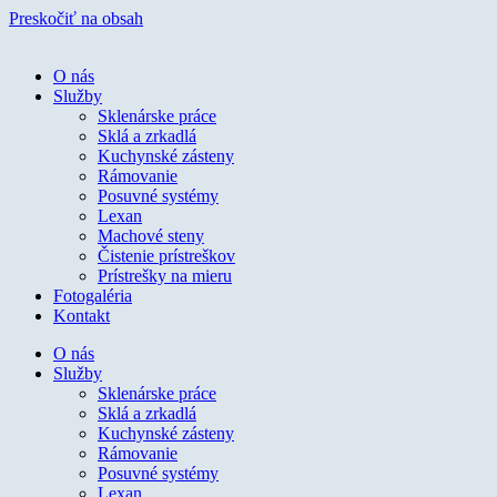
Preskočiť na obsah
O nás
Služby
Sklenárske práce
Sklá a zrkadlá
Kuchynské zásteny
Rámovanie
Posuvné systémy
Lexan
Machové steny
Čistenie prístreškov
Prístrešky na mieru
Fotogaléria
Kontakt
O nás
Služby
Sklenárske práce
Sklá a zrkadlá
Kuchynské zásteny
Rámovanie
Posuvné systémy
Lexan